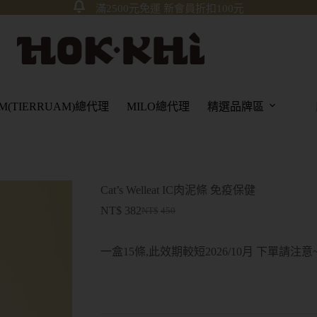
滿2500元免運 新會員折扣100元
AM(TIERRUAM)總代理
MILO總代理
精選品牌區
Cat’s Welleat IC肉泥條 免疫保健
NT$
382
NT$
450
一盒15條,此效期較短2026/10月 下單請注意