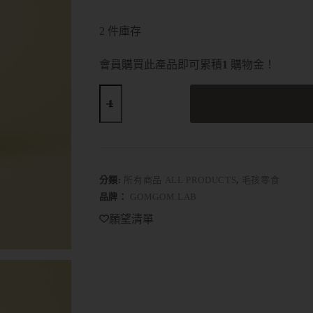
2 件庫存
會員購買此產品即可累積
1
購物金！
A
l
t
e
r
分類:
所有商品 ALL PRODUCTS
,
毛孩零食
n
品牌：
GOMGOM.LAB
a
t
願望清單
i
v
e
: