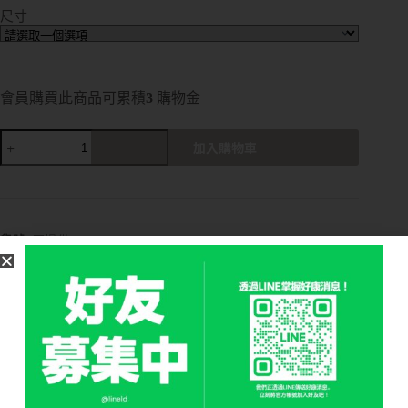
尺寸
會員購買此商品可累積
3
購物金
加入購物車
A
l
t
e
r
貨號:
不提供
n
分類:
MILO總代理
,
所有商品 ALL PRODUCTS
a
品牌：
MILO
,
精選品牌區
t
i
v
e
:
描述