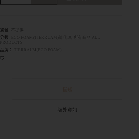
A
l
t
e
r
貨號:
不提供
n
分類:
ECO FOAM(TIERRUAM)總代理
,
所有商品 ALL
a
PRODUCTS
t
品牌：
TIERRAUM(ECO FOAM)
i
v
e
:
描述
額外資訊